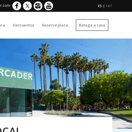
er.com
ES
|
CAT
ura
Descuentos
Reserva plaza
Batega a casa
OCAL