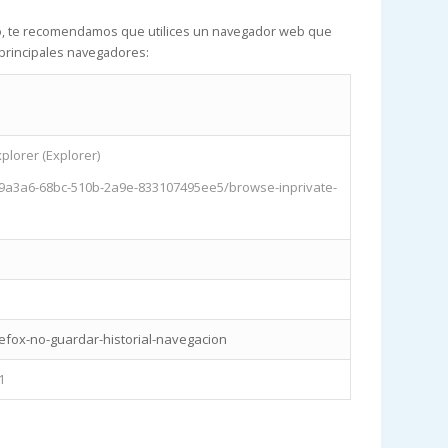
po, te recomendamos que utilices un navegador web que
 principales navegadores:
plorer (Explorer)
b9a3a6-68bc-510b-2a9e-833107495ee5/browse-inprivate-
refox-no-guardar-historial-navegacion
1