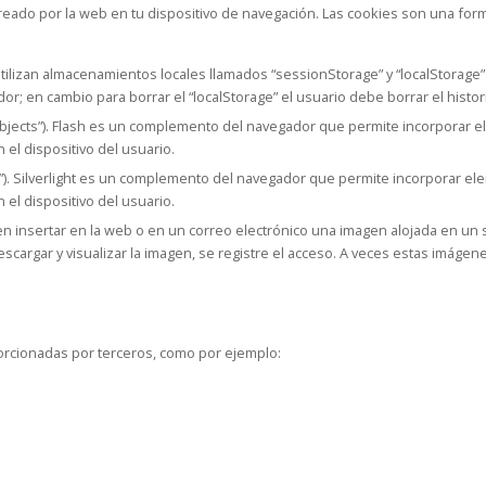
eado por la web en tu dispositivo de navegación. Las cookies son una form
ilizan almacenamientos locales llamados “sessionStorage” y “localStorage”
; en cambio para borrar el “localStorage” el usuario debe borrar el histori
Objects”). Flash es un complemento del navegador que permite incorporar e
 el dispositivo del usuario.
ts”). Silverlight es un complemento del navegador que permite incorporar ele
 el dispositivo del usuario.
en insertar en la web o en un correo electrónico una imagen alojada en un
escargar y visualizar la imagen, se registre el acceso. A veces estas imá
orcionadas por terceros, como por ejemplo: