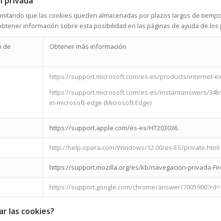
 privada
 limitando que las cookies queden almacenadas por plazos largos de tiem
btener información sobre esta posibilidad en las páginas de ayuda de los
n de
Obtener más información
https://support.microsoft.com/es-es/products/internet-ex
https://support.microsoft.com/es-es/instantanswers/34
in-microsoft-edge (Microsoft Edge)
https://support.apple.com/es-es/HT203036
http://help.opera.com/Windows/12.00/es-ES/private.html
https://support.mozilla.org/es/kb/navegacion-privada-Fi
https://support.google.com/chrome/answer/7005900?rd=
r las cookies?