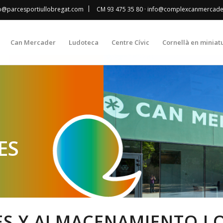
|
fo@parcesportiullobregat.com
CM 93 475 35 80
· info@complexcanmercad
Can Mercader
Ludoteca
Centre Cívic
Cornellà en miniat
ES
IES Y ALMACENAMIENTO L