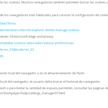
e las cookies. Muchos navegadores también permiten borrar las cookies a
 de los navegadores más habituales para conocer la configuración de cook
95647?hl=es
7442/windows-internet-explorer-delete-manage-cookies
indows-10-microsoft-edge-and-privacy
eshabilitar-cookies-sitios-web-rastrear-preferencias
ale=es_ES&locale=es_ES
265
ento local del navegador o en el almacenamiento de Flash:
ocal del navegador, el usuario debe borrar el historial de navegación.
ash o para limitar la cantidad de espacio permitido, consultar las páginas
/flashplayer/help/settings_manager07.html