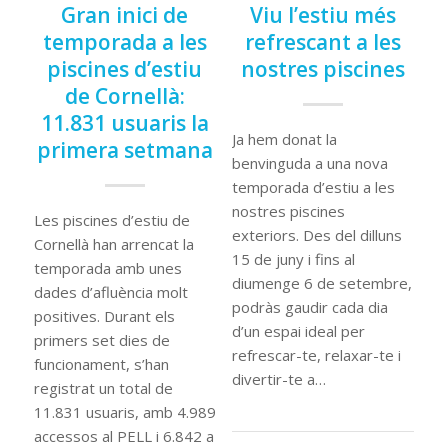
Gran inici de
Viu l’estiu més
temporada a les
refrescant a les
piscines d’estiu
nostres piscines
de Cornellà:
11.831 usuaris la
Ja hem donat la
primera setmana
benvinguda a una nova
temporada d’estiu a les
nostres piscines
Les piscines d’estiu de
exteriors. Des del dilluns
Cornellà han arrencat la
15 de juny i fins al
temporada amb unes
diumenge 6 de setembre,
dades d’afluència molt
podràs gaudir cada dia
positives. Durant els
d’un espai ideal per
primers set dies de
refrescar-te, relaxar-te i
funcionament, s’han
divertir-te a…
registrat un total de
11.831 usuaris, amb 4.989
accessos al PELL i 6.842 a