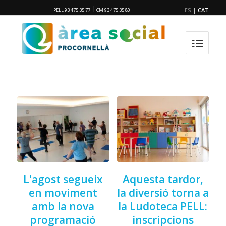
|
ES
|
CAT
PELL 93 475 35 77
CM 93 475 35 80
L'agost segueix
Aquesta tardor,
en moviment
la diversió torna a
amb la nova
la Ludoteca PELL:
programació
inscripcions