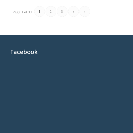
1
2
3
›
»
Page 1 of 33
Facebook