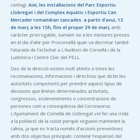
contagi.
Així, les instal·lacions del Parc Esportiu
Llobregat i del Complex Aquàtic i Esportiu Can
Mercader romandran tancades a partir d’avui, 13
de març a les 15h, fins el proper 29 de març
amb
caràcter prorrogable, sumant-se a les mesures preses
en el dia d’ahir per Procornellà quan va decretar també
l’aturada de l’activitat a L’Auditori de Cornellà i de la
Ludoteca i Centre Cívic del PELL.
Des de la direcció estem molt atents a totes les
recomanacions, informacions i directrius que dictin les
autoritats competents per prendre aquest tipus de
decisions que limiten determinades activitats,
congressos, esdeveniments o concentracions de
persones com a conseqüència del Coronavirus.
L’Ajuntament de Cornellà de Llobregat vol fer una crida
a la població de la ciutat perquè segueixi mantenint la
calma, ja que es tracta només d’accions preventives
amb dos objectius principals: contenir l’expansió del