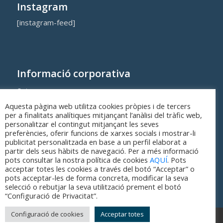
Instagram
[instagram-feed]
Informació corporativa
Qui som
Aquesta pàgina web utilitza cookies pròpies i de tercers
Cost dels equipaments i serveis municipals
per a finalitats analítiques mitjançant l’anàlisi del tràfic web,
personalitzar el contingut mitjançant les seves
preferències, oferir funcions de xarxes socials i mostrar-li
publicitat personalitzada en base a un perfil elaborat a
partir dels seus hàbits de navegació. Per a més informació
pots consultar la nostra política de cookies
AQUÍ
. Pots
acceptar totes les cookies a través del botó “Acceptar” o
pots acceptar-les de forma concreta, modificar la seva
selecció o rebutjar la seva utilització prement el botó
“Configuració de Privacitat”.
Configuració de cookies
Acceptar totes
© Copyright - Parc Esportiu Llobregat - 2017-2026