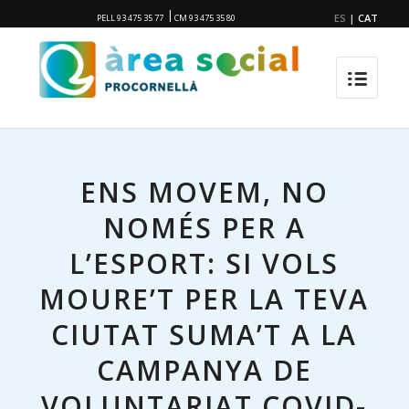
|
ES
|
CAT
PELL 93 475 35 77
CM 93 475 35 80
ENS MOVEM, NO
NOMÉS PER A
L’ESPORT: SI VOLS
MOURE’T PER LA TEVA
CIUTAT SUMA’T A LA
CAMPANYA DE
VOLUNTARIAT COVID-