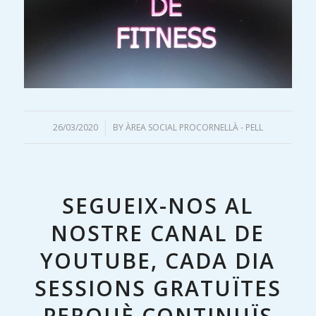
26/03/2020
/
BY
ÀREA SOCIAL PROCORNELLÀ - PELL
SEGUEIX-NOS AL
NOSTRE CANAL DE
YOUTUBE, CADA DIA
SESSIONS GRATUÏTES
PERQUÈ CONTINUÏS