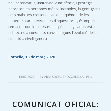
nou coronavirus, limitar-ne la incidència, i protegir
sobretot les persones més vulnerables, la gent gran i
amb malalties cròniques. A conseqüència de les
especials característiques d’aquest brot, és important
remarcar que les mesures aquí assenyalades estan
subjectes a constants canvis segons l’evolució de la
situació a nivell general.
Cornellà, 13 de març 2020
13/03/2020
/
BY
ÀREA SOCIAL PROCORNELLÀ - PELL
COMUNICAT OFICIAL: