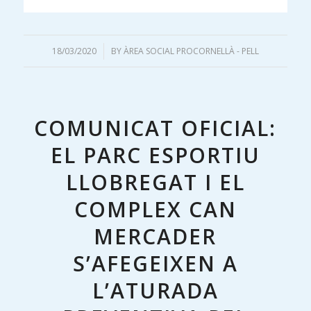
18/03/2020
/
BY
ÀREA SOCIAL PROCORNELLÀ - PELL
COMUNICAT OFICIAL:
EL PARC ESPORTIU
LLOBREGAT I EL
COMPLEX CAN
MERCADER
S’AFEGEIXEN A
L’ATURADA