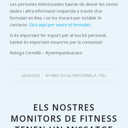
Les persones interessades hauran de deixar les seves
dades i altra informació requerida a través d’un
formulari en línia, i se les trucarà per establir-hi
contacte.
Clica aquí per veure el formulari.
Si és important fer esport per al teu bé personal,
també és important moure’ns per la comunitat!
Batega Cornellà – #joemquedoacasa
26/03/2020
/
BY
ÀREA SOCIAL PROCORNELLÀ - PELL
ELS NOSTRES
MONITORS DE FITNESS