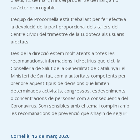
d’avui, 12 de març i fins el proper 29 de març amb
caràcter prorrogable.
L’equip de Procornellà està treballant per fer efectiva
la devolució de la part proporcional dels tallers del
Centre Cívic i del trimestre de la Ludoteca als usuaris
afectats.
Des de la direcció estem molt atents a totes les
recomanacions, informacions i directrius que dicti la
Conselleria de Salut de la Generalitat de Catalunya i el
Ministeri de Sanitat, com a autoritats competents per
prendre aquest tipus de decisions que limiten
determinades activitats, congressos, esdeveniments
o concentracions de persones com a conseqüència del
Coronavirus. Som sensibles amb el tema i complim amb
les recomanacions de prevenció que s’hagin de seguir.
Cornellà, 12 de març 2020