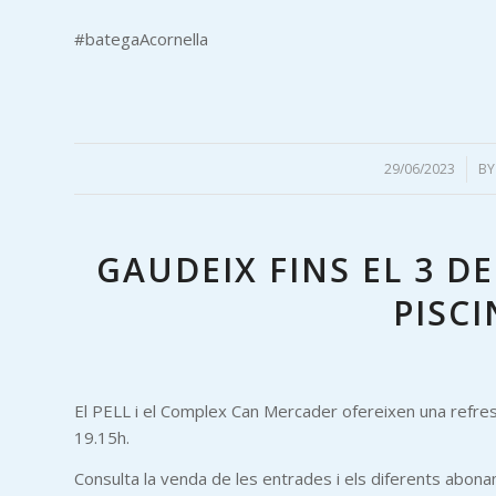
#bategaAcornella
29/06/2023
/
B
GAUDEIX FINS EL 3 D
PISCI
El PELL i el Complex Can Mercader ofereixen una refres
19.15h.
Consulta la venda de les entrades i els diferents abon