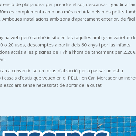
tensió de platja ideal per prendre el sol, descansar i gaudir a l’ai
r de 50m es complementa amb una més reduïda pels més petits tam
u. Ambdues instal·lacions amb zona d’aparcament exterior, de fàcil
ina web però també in situ en les taquilles amb gran varietat d
0 o 20 usos, descomptes a partir dels 60 anys i per las infants
 dona accés a les piscines de 17h a l’hora de tancament per 2,26€
ri.
aran a convertir-se en focus d’atracció per a passar un estiu
s i casals d’estiu que veuen en el PELL i en Can Mercader un indre
s escolars sense necessitat de sortir de la ciutat.