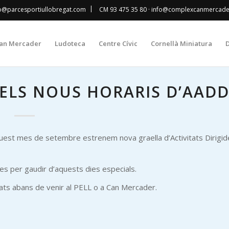
|
fo@parcesportiullobregat.com
CM 93 475 35 80
· info@complexcanmercad
an Mercader
Ludoteca
Centre Cívic
Cornellà Miniatura
D
ELS NOUS HORARIS D’AAD
quest mes de setembre estrenem nova graella d’Activitats Dirigid
nes per gaudir d’aquests dies especials.
itats abans de venir al PELL o a Can Mercader.