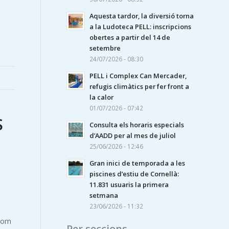
Aquesta tardor, la diversió torna
a la Ludoteca PELL: inscripcions
obertes a partir del 14 de
setembre
24/07/2026 - 08:30
PELL i Complex Can Mercader,
refugis climàtics per fer front a
la calor
01/07/2026 - 07:42
S
Consulta els horaris especials
d’AADD per al mes de juliol
25/06/2026 - 12:46
Gran inici de temporada a les
piscines d’estiu de Cornellà:
11.831 usuaris la primera
setmana
23/06/2026 - 11:32
 com
Per seccions