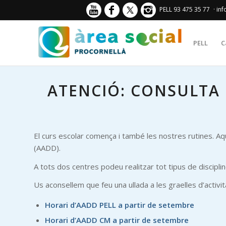
PELL 93 475 35 77
· in
PELL
C
ATENCIÓ: CONSULTA 
El curs escolar comença i també les nostres rutines. A
(AADD).
A tots dos centres podeu realitzar tot tipus de discipli
Us aconsellem que feu una ullada a les graelles d’activ
Horari d’AADD PELL a partir de setembre
Horari d’AADD CM a partir de setembre