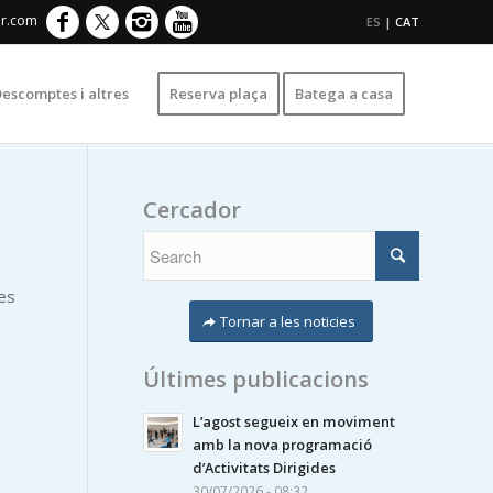
er.com
ES
|
CAT
escomptes i altres
Reserva plaça
Batega a casa
D
Cercador
es
Tornar a les noticies
Últimes publicacions
L’agost segueix en moviment
amb la nova programació
d’Activitats Dirigides
30/07/2026 - 08:32