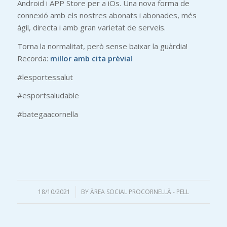
Android i APP Store per a iOs. Una nova forma de
connexió amb els nostres abonats i abonades, més
àgil, directa i amb gran varietat de serveis.
Torna la normalitat, però sense baixar la guàrdia!
Recorda:
millor amb cita prèvia!
#lesportessalut
#esportsaludable
#bategaacornella
18/10/2021
/
BY
ÀREA SOCIAL PROCORNELLÀ - PELL