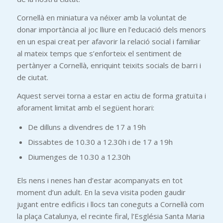
Cornellà en miniatura va néixer amb la voluntat de
donar importància al joc lliure en l’educació dels menors
en un espai creat per afavorir la relació social i familiar
al mateix temps que s’enforteix el sentiment de
pertànyer a Cornellà, enriquint teixits socials de barri i
de ciutat.
Aquest servei torna a estar en actiu de forma gratuïta i
aforament limitat amb el següent horari:
De dilluns a divendres de 17 a 19h
Dissabtes de 10.30 a 12.30h i de 17 a 19h
Diumenges de 10.30 a 12.30h
Els nens i nenes han d’estar acompanyats en tot
moment d’un adult. En la seva visita poden gaudir
jugant entre edificis i llocs tan coneguts a Cornellà com
la plaça Catalunya, el recinte firal, l’Església Santa Maria