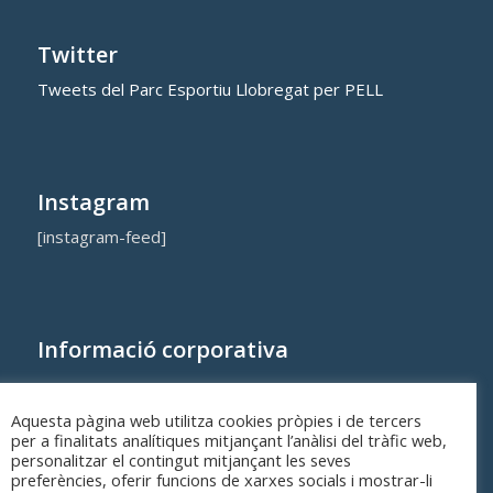
Twitter
Tweets del Parc Esportiu Llobregat per PELL
Instagram
[instagram-feed]
Informació corporativa
Qui som
Aquesta pàgina web utilitza cookies pròpies i de tercers
Cost dels equipaments i serveis municipals
per a finalitats analítiques mitjançant l’anàlisi del tràfic web,
personalitzar el contingut mitjançant les seves
preferències, oferir funcions de xarxes socials i mostrar-li