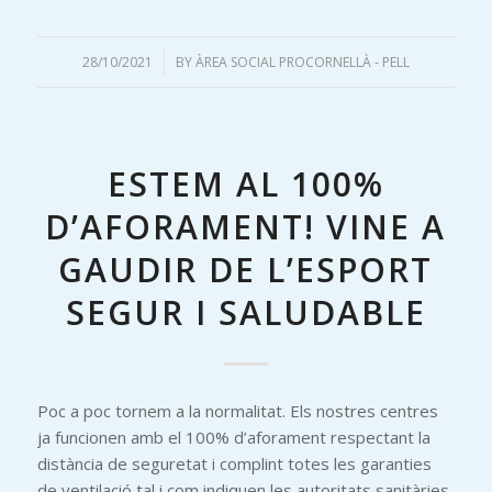
28/10/2021
/
BY
ÀREA SOCIAL PROCORNELLÀ - PELL
ESTEM AL 100%
D’AFORAMENT! VINE A
GAUDIR DE L’ESPORT
SEGUR I SALUDABLE
Poc a poc tornem a la normalitat. Els nostres centres
ja funcionen amb el 100% d’aforament respectant la
distància de seguretat i complint totes les garanties
de ventilació tal i com indiquen les autoritats sanitàries