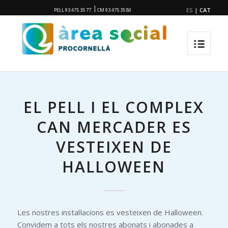
|
ES
|
CAT
PELL 93 475 35 77
CM 93 475 35 80
EL PELL I EL COMPLEX
CAN MERCADER ES
VESTEIXEN DE
HALLOWEEN
Les nostres instal·lacions es vesteixen de Halloween.
Convidem a tots els nostres abonats i abonades a