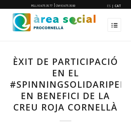
|
ES
|
CAT
PELL 93 475 35 77
CM 93 475 35 80
ÈXIT DE PARTICIPACIÓ
EN EL
#SPINNINGSOLIDARIPELL
EN BENEFICI DE LA
CREU ROJA CORNELLÀ