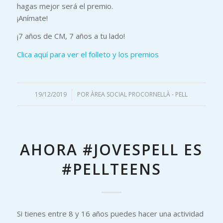
hagas mejor será el premio.
¡Anímate!
¡7 años de CM, 7 años a tu lado!
Clica aquí para ver el folleto y los premios
19/12/2019
/
POR
ÀREA SOCIAL PROCORNELLÀ - PELL
AHORA #JOVESPELL ES
#PELLTEENS
Si tienes entre 8 y 16 años puedes hacer una actividad