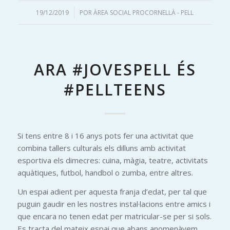
19/12/2019
/
POR
ÀREA SOCIAL PROCORNELLÀ - PELL
ARA #JOVESPELL ÉS
#PELLTEENS
Si tens entre 8 i 16 anys pots fer una activitat que
combina tallers culturals els dilluns amb activitat
esportiva els dimecres: cuina, màgia, teatre, activitats
aquàtiques, futbol, handbol o zumba, entre altres.
Un espai adient per aquesta franja d’edat, per tal que
puguin gaudir en les nostres instal·lacions entre amics i
que encara no tenen edat per matricular-se per si sols.
Es tracta del mateix espai que abans anomenàvem