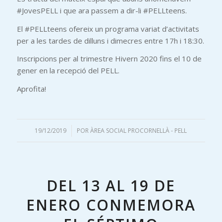
#JovesPELL i que ara passem a dir-li #PELLteens.
El #PELLteens ofereix un programa variat d’activitats
per a les tardes de dilluns i dimecres entre 17h i 18:30.
Inscripcions per al trimestre Hivern 2020 fins el 10 de
gener en la recepció del PELL.
Aprofita!
19/12/2019
/
POR
ÀREA SOCIAL PROCORNELLÀ - PELL
DEL 13 AL 19 DE
ENERO CONMEMORA