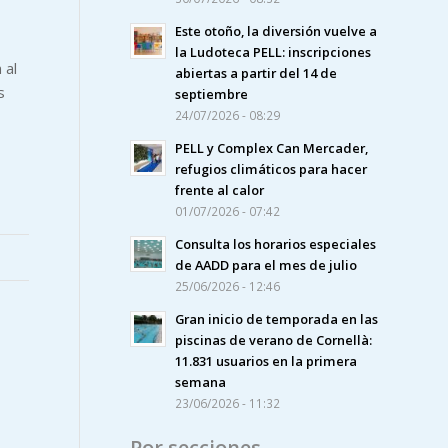
Este otoño, la diversión vuelve a
la Ludoteca PELL: inscripciones
 al
abiertas a partir del 14 de
s
septiembre
24/07/2026 - 08:29
PELL y Complex Can Mercader,
refugios climáticos para hacer
frente al calor
01/07/2026 - 07:42
Consulta los horarios especiales
de AADD para el mes de julio
25/06/2026 - 12:46
Gran inicio de temporada en las
piscinas de verano de Cornellà:
11.831 usuarios en la primera
semana
23/06/2026 - 11:32
Por secciones