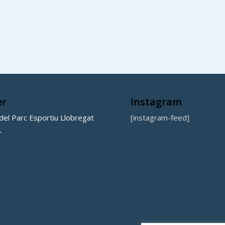
er
Instagram
el Parc Esportiu Llobregat
[instagram-feed]
L