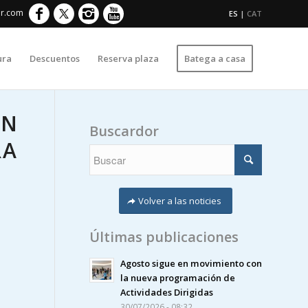
er.com
ES
|
CAT
ura
Descuentos
Reserva plaza
Batega a casa
EN
Buscardor
RA
Volver a las noticies
Últimas publicaciones
Agosto sigue en movimiento con
la nueva programación de
Actividades Dirigidas
30/07/2026 - 08:32