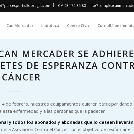
|
fo@parcesportiullobregat.com
CM 93 475 35 80
· info@complexcanmercad
Can Mercader
Ludoteca
Centre Cívic
Cornellà en miniat
X CAN MERCADER SE ADHIER
ETES DE ESPERANZA CONT
 CÁNCER
o 4 de febrero, nuestros equipamientos quieren participar dando
no a esta enfermedad y a las personas que la padecen.
rsonal y todos los abonados y abonadas que lo deseen llevarán
va de la Asociación Contra el Cáncer con el objetivo de reafirmar el