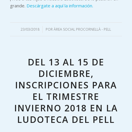
grande.
Descárgate a aquí la información.
23/03/2018
/
POR
ÀREA SOCIAL PROCORNELLÀ - PELL
DEL 13 AL 15 DE
DICIEMBRE,
INSCRIPCIONES PARA
EL TRIMESTRE
INVIERNO 2018 EN LA
LUDOTECA DEL PELL