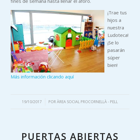
fines de semana hasta llenar el aforo.
¡Trae tus
hijos a
nuestra
Ludoteca!
¡Se lo
pasarán
súper
bien!
Más información clicando aquí
19/10/2017
/
POR
ÀREA SOCIAL PROCORNELLÀ - PELL
PUERTAS ABIERTAS