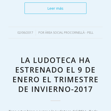
Leer más
02/06/2017
/
POR
ÀREA SOCIAL PROCORNELLÀ - PELL
LA LUDOTECA HA
ESTRENADO EL 9 DE
ENERO EL TRIMESTRE
DE INVIERNO-2017