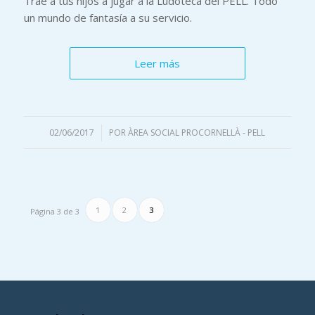
Trae a tus hijos a jugar a la Ludoteca del PELL. Todo
un mundo de fantasía a su servicio.
Leer más
02/06/2017
/
POR
ÀREA SOCIAL PROCORNELLÀ - PELL
1
2
3
Página 3 de 3