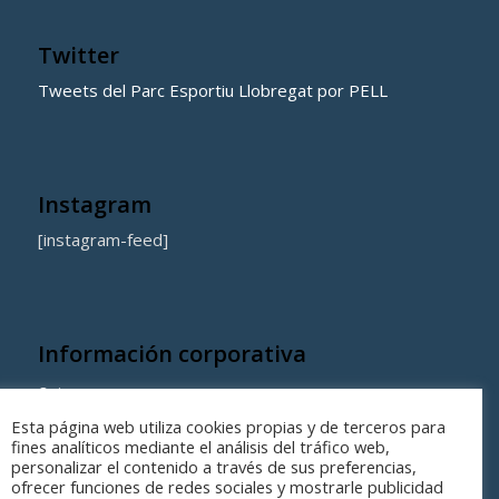
Twitter
Tweets del Parc Esportiu Llobregat por PELL
Instagram
[instagram-feed]
Información corporativa
Quienes somos
Esta página web utiliza cookies propias y de terceros para
Coste de los equipamientos y servicios municipales
fines analíticos mediante el análisis del tráfico web,
personalizar el contenido a través de sus preferencias,
ofrecer funciones de redes sociales y mostrarle publicidad