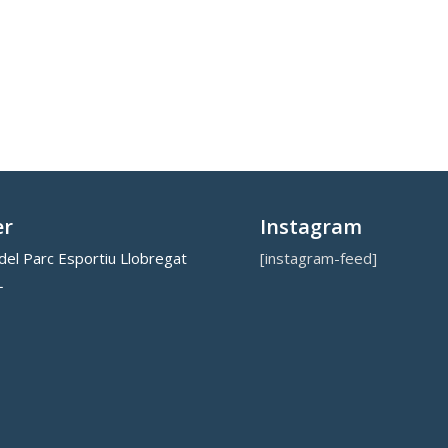
er
Instagram
el Parc Esportiu Llobregat
[instagram-feed]
L