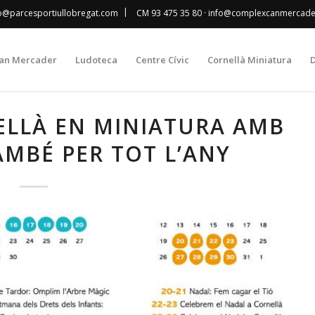
|
fo@parcesportiullobregat.com
CM 93 475 35 80
· info@complexcanmercad
an Mercader
Ludoteca
Centre Cívic
Cornellà Miniatura
D
ELLÀ EN MINIATURA AMB
AMBÉ PER TOT L’ANY