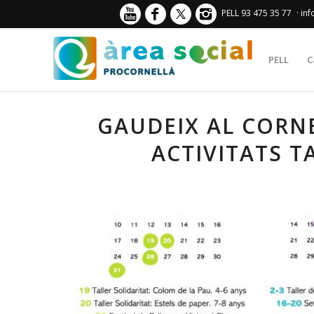
PELL 93 475 35 77
· in
PELL
C
GAUDEIX AL CORN
ACTIVITATS T