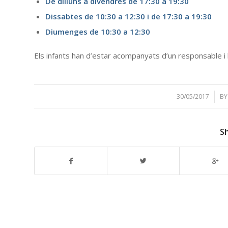
De dilluns a divendres de 17:30 a 19:30
Dissabtes de 10:30 a 12:30 i de 17:30 a 19:30
Diumenges de 10:30 a 12:30
Els infants han d’estar acompanyats d’un responsable i l’
30/05/2017
/
B
S