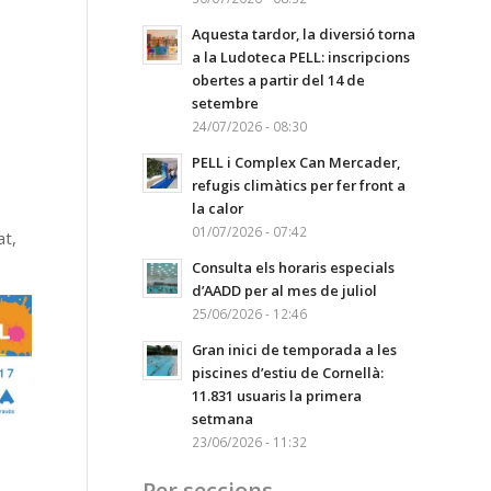
Aquesta tardor, la diversió torna
a la Ludoteca PELL: inscripcions
obertes a partir del 14 de
setembre
24/07/2026 - 08:30
PELL i Complex Can Mercader,
refugis climàtics per fer front a
la calor
01/07/2026 - 07:42
at,
Consulta els horaris especials
d’AADD per al mes de juliol
25/06/2026 - 12:46
Gran inici de temporada a les
piscines d’estiu de Cornellà:
11.831 usuaris la primera
setmana
23/06/2026 - 11:32
Per seccions