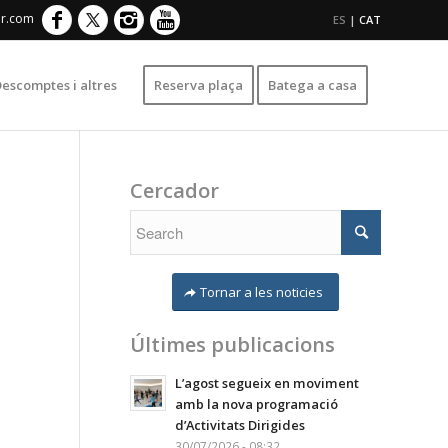
er.com
ES
|
CAT
escomptes i altres
Reserva plaça
Batega a casa
Cercador
Tornar a les noticies
Últimes publicacions
L’agost segueix en moviment
amb la nova programació
d’Activitats Dirigides
30/07/2026 - 08:32