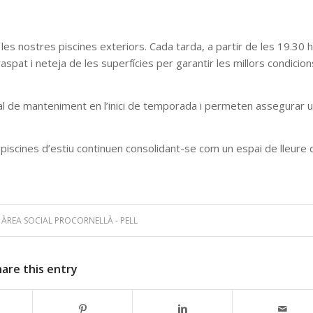
les nostres piscines exteriors. Cada tarda, a partir de les 19.30 h
raspat i neteja de les superfícies per garantir les millors condicion
l de manteniment en l’inici de temporada i permeten assegurar 
piscines d’estiu continuen consolidant-se com un espai de lleure 
Y
ÀREA SOCIAL PROCORNELLÀ - PELL
hare this entry