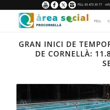
PELL 93 475 35 77
· in
PELL
C
GRAN INICI DE TEMPOR
DE CORNELLÀ: 11.
S