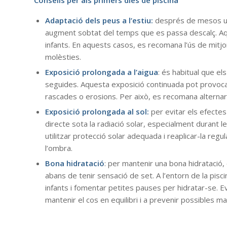
Adaptació dels peus a l’estiu:
després de mesos util
augment sobtat del temps que es passa descalç. Aque
infants. En aquests casos, es recomana l’ús de mitj
molèsties.
Exposició prolongada a l’aigua
: és habitual que el
seguides. Aquesta exposició continuada pot provocar
rascades o erosions. Per això, es recomana alternar
Exposició prolongada al sol:
per evitar els efectes
directe sota la radiació solar, especialment durant le
utilitzar protecció solar adequada i reaplicar-la r
l’ombra.
Bona hidratació
: per mantenir una bona hidratació, 
abans de tenir sensació de set. A l’entorn de la pisc
infants i fomentar petites pauses per hidratar-se. Ev
mantenir el cos en equilibri i a prevenir possibles m