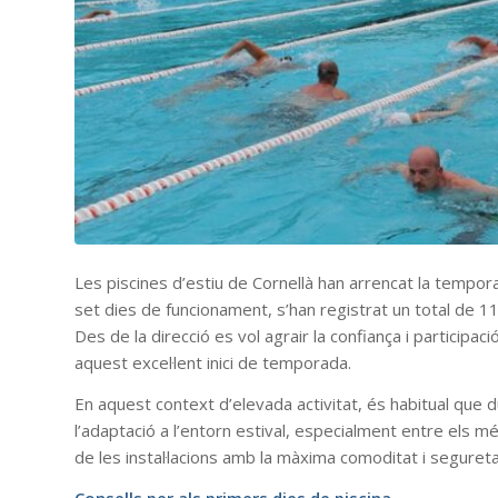
Les piscines d’estiu de Cornellà han arrencat la tempo
set dies de funcionament, s’han registrat un total de 
Des de la direcció es vol agrair la confiança i participa
aquest excel·lent inici de temporada.
En aquest context d’elevada activitat, és habitual que
l’adaptació a l’entorn estival, especialment entre els m
de les instal·lacions amb la màxima comoditat i segureta
Consells per als primers dies de piscina