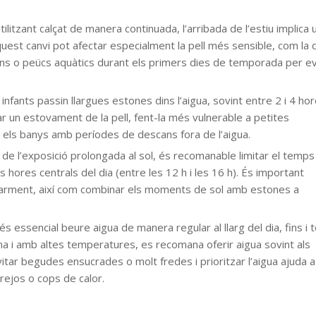
itzant calçat de manera continuada, l’arribada de l’estiu implica 
st canvi pot afectar especialment la pell més sensible, com la 
ons o peücs aquàtics durant els primers dies de temporada per ev
s infants passin llargues estones dins l’aigua, sovint entre 2 i 4 ho
 un estovament de la pell, fent-la més vulnerable a petites
 els banys amb períodes de descans fora de l’aigua.
 de l’exposició prolongada al sol, és recomanable limitar el temps
s hores centrals del dia (entre les 12 h i les 16 h). És important
egularment, així com combinar els moments de sol amb estones a
és essencial beure aigua de manera regular al llarg del dia, fins i t
ina i amb altes temperatures, es recomana oferir aigua sovint als
itar begudes ensucrades o molt fredes i prioritzar l’aigua ajuda a
arejos o cops de calor.