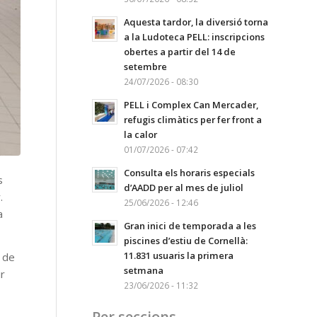
Aquesta tardor, la diversió torna
a la Ludoteca PELL: inscripcions
obertes a partir del 14 de
setembre
24/07/2026 - 08:30
PELL i Complex Can Mercader,
refugis climàtics per fer front a
la calor
01/07/2026 - 07:42
Consulta els horaris especials
s
d’AADD per al mes de juliol
.
25/06/2026 - 12:46
a
Gran inici de temporada a les
piscines d’estiu de Cornellà:
11.831 usuaris la primera
s de
setmana
ir
23/06/2026 - 11:32
Per seccions