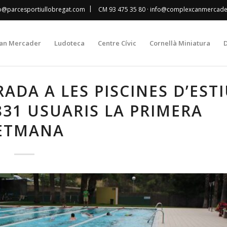
|
fo@parcesportiullobregat.com
CM 93 475 35 80
· info@complexcanmercad
an Mercader
Ludoteca
Centre Cívic
Cornellà Miniatura
D
ADA A LES PISCINES D’EST
831 USUARIS LA PRIMERA
ETMANA