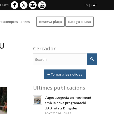
er.com
ES
|
CAT
escomptes i altres
Reserva plaça
Batega a casa
IU
Cercador
Tornar a les noticies
Últimes publicacions
L’agost segueix en moviment
amb la nova programació
d’Activitats Dirigides
30/07/2026 - 08:32