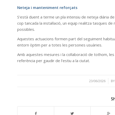
Neteja i manteniment reforçats
S’està duent a terme un pla intensiu de neteja diària de 
cop tancada la instal·lació, un equip realitza tasques de 
possibles.
Aquestes actuacions formen part del seguiment habitua
entorn òptim per a totes les persones usuàries.
Amb aquestes mesures i la col·laboració de tothom, les 
referència per gaudir de l’estiu a la ciutat.
23/06/2026
/
B
S