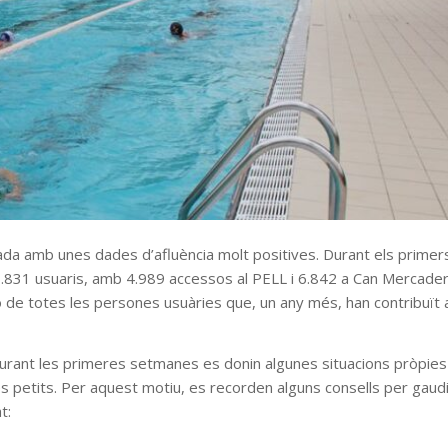
rada amb unes dades d’afluència molt positives. Durant els primer
11.831 usuaris, amb 4.989 accessos al PELL i 6.842 a Can Mercader
ció de totes les persones usuàries que, un any més, han contribuït 
 durant les primeres setmanes es donin algunes situacions pròpie
és petits. Per aquest motiu, es recorden alguns consells per gaud
t: