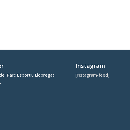
er
Instagram
el Parc Esportiu Llobregat
[instagram-feed]
L