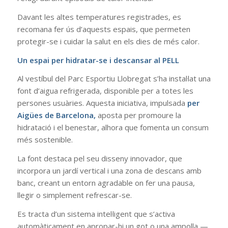
Davant les altes temperatures registrades, es
recomana fer ús d’aquests espais, que permeten
protegir-se i cuidar la salut en els dies de més calor.
Un espai per hidratar-se i descansar al PELL
Al vestíbul del Parc Esportiu Llobregat s’ha instal·lat una
font d’aigua refrigerada, disponible per a totes les
persones usuàries. Aquesta iniciativa, impulsada
per
Aigües de Barcelona,
aposta per promoure la
hidratació i el benestar, alhora que fomenta un consum
més sostenible.
La font destaca pel seu disseny innovador, que
incorpora un jardí vertical i una zona de descans amb
banc, creant un entorn agradable on fer una pausa,
llegir o simplement refrescar-se.
Es tracta d’un sistema intel·ligent que s’activa
automàticament en apropar-hi un got o una ampolla —