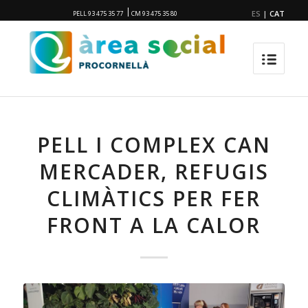
|
ES
|
CAT
PELL 93 475 35 77
CM 93 475 35 80
PELL I COMPLEX CAN
MERCADER, REFUGIS
CLIMÀTICS PER FER
FRONT A LA CALOR