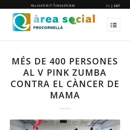
|
ES
|
CAT
PELL 93 475 35 77
CM 93 475 35 80
MÉS DE 400 PERSONES
AL V PINK ZUMBA
CONTRA EL CÀNCER DE
MAMA