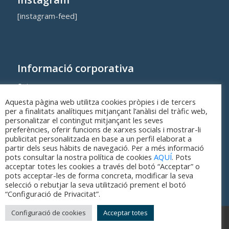
[instagram-feed]
Informació corporativa
Qui som
Aquesta pàgina web utilitza cookies pròpies i de tercers
Cost dels equipaments i serveis municipals
per a finalitats analítiques mitjançant l’anàlisi del tràfic web,
personalitzar el contingut mitjançant les seves
preferències, oferir funcions de xarxes socials i mostrar-li
publicitat personalitzada en base a un perfil elaborat a
partir dels seus hàbits de navegació. Per a més informació
pots consultar la nostra política de cookies
AQUÍ
. Pots
acceptar totes les cookies a través del botó “Acceptar” o
pots acceptar-les de forma concreta, modificar la seva
selecció o rebutjar la seva utilització prement el botó
“Configuració de Privacitat”.
Configuració de cookies
Acceptar totes
© Copyright - Parc Esportiu Llobregat - 2017-2026