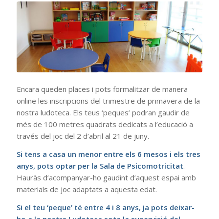
Encara queden places i pots formalitzar de manera
online les inscripcions del trimestre de primavera de la
nostra ludoteca. Els teus ‘peques’ podran gaudir de
més de 100 metres quadrats dedicats a l’educació a
través del joc del 2 d’abril al 21 de juny.
Si tens a casa un menor entre els 6 mesos i els tres
anys, pots optar per la Sala de Psicomotricitat
.
Hauràs d’acompanyar-ho gaudint d’aquest espai amb
materials de joc adaptats a aquesta edat.
Si el teu ‘peque’ té entre 4 i 8 anys, ja pots deixar-
ho a la nostra Ludoteca sota la supervisió del