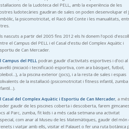
nstal·lacions de la Ludoteca del PELL, amb la experiència de les
ostres ludotecàries gaudiran de sales on poden desenvolupar el 
imbòlic, la psicomotricitat, el Racó del Conte i les manualitats, ent
ltres.
ls nascuts a partir del 2005 fins 2012 els hi donem l’opció d’escoll
ntre el Campus del PELL i el Casal d’estiu del Complex Aquàtic i
sportiu de Can Mercader.
l Campus del PELL
podran gaudir d’activitats esportives i d’oci al
avelló (iniciació i tecnificació esportiva, com ara bàsquet, futbol,
oleibol…), a la piscina exterior (jocs), i a la resta de sales i espais
olivalents de la instal·lació (psicomotricitat i fitness infantil, zumba
nfantil…).
l Casal del Complex Aquàtic i Esportiu de Can Mercader
, a mé
oder gaudir de les piscines coberta i descoberta, farem gimcanes
ocs al Parc, zumba, fit kids i a més cada setmana una activitat
special, com anar al Museu de les Matemàtiques, gaudir del món 
renets i viatjar amb ells, visitar el Palauet o fer una ruta botànica 