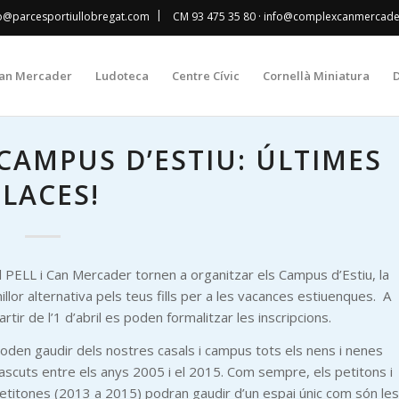
|
fo@parcesportiullobregat.com
CM 93 475 35 80
· info@complexcanmercad
an Mercader
Ludoteca
Centre Cívic
Cornellà Miniatura
D
 CAMPUS D’ESTIU: ÚLTIMES
PLACES!
l PELL i Can Mercader tornen a organitzar els Campus d’Estiu, la
illor alternativa pels teus fills per a les vacances estiuenques. A
artir de l’1 d’abril es poden formalitzar les inscripcions.
oden gaudir dels nostres casals i campus tots els nens i nenes
ascuts entre els anys 2005 i el 2015. Com sempre, els petitons i
etitones (2013 a 2015) podran gaudir d’un espai únic com són les