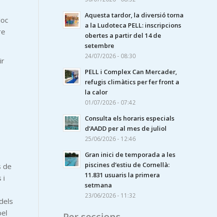
Aquesta tardor, la diversió torna
Joc
a la Ludoteca PELL: inscripcions
re
obertes a partir del 14 de
setembre
24/07/2026 - 08:30
ir
PELL i Complex Can Mercader,
refugis climàtics per fer front a
la calor
01/07/2026 - 07:42
Consulta els horaris especials
d’AADD per al mes de juliol
25/06/2026 - 12:46
Gran inici de temporada a les
piscines d’estiu de Cornellà:
s de
11.831 usuaris la primera
 i
setmana
23/06/2026 - 11:32
dels
pel
Per seccions