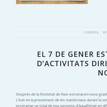
11/03/2019
/
B
EL 7 DE GENER E
D’ACTIVITATS DI
N
Després de la festivitat de Reis estrenarem nova grael
L’èxit en la presentació de les masterclass durant la s
programar un total de nou sessions d’Aquafitmat en dife