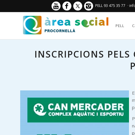
PELL 93 475 35 77
· in
PELL
C
INSCRIPCIONS PELS
E
m
p
P
n
p