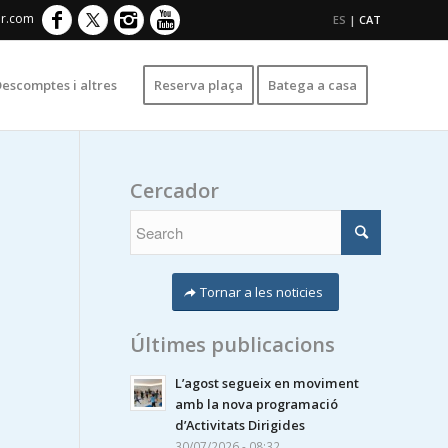
er.com
ES
|
CAT
escomptes i altres
Reserva plaça
Batega a casa
Cercador
Tornar a les noticies
Últimes publicacions
L’agost segueix en moviment
amb la nova programació
d’Activitats Dirigides
30/07/2026 - 08:32