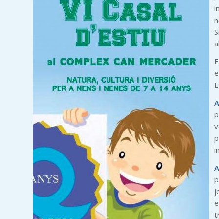
i
n
S
a
E
e
E
A
p
v
p
i
A
p
j
e
t