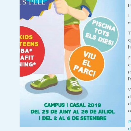
p
I
e
T
q
l
E
e
(
l
V
d
d
c
P
d