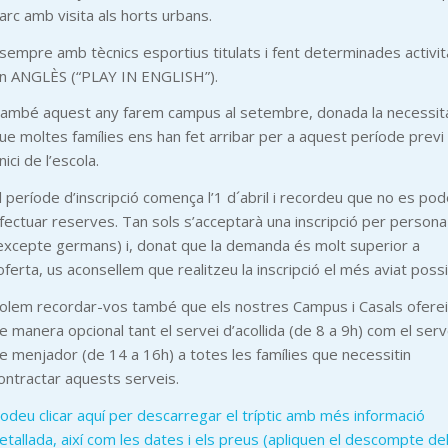
arc amb visita als horts urbans.
 sempre amb tècnics esportius titulats i fent determinades activit
n ANGLÈS (“PLAY IN ENGLISH”).
ambé aquest any farem campus al setembre, donada la necessit
ue moltes famílies ens han fet arribar per a aquest període previ
’inici de l’escola.
l període d’inscripció comença l’1 d´abril i recordeu que no es po
fectuar reserves. Tan sols s’acceptarà una inscripció per persona
excepte germans) i, donat que la demanda és molt superior a
’oferta, us aconsellem que realitzeu la inscripció el més aviat possi
olem recordar-vos també que els nostres Campus i Casals ofere
e manera opcional tant el servei d’acollida (de 8 a 9h) com el serv
e menjador (de 14 a 16h) a totes les famílies que necessitin
ontractar aquests serveis.
odeu clicar aquí per descarregar el tríptic amb més informació
etallada, així com les dates i els preus (apliquen el descompte de