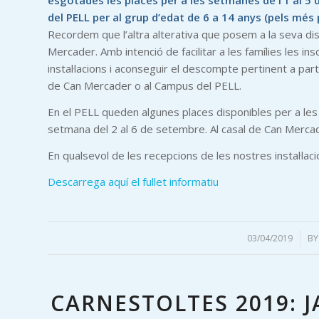
esgotades les places per a les setmanes de l’1 al 5 de j
del PELL per al grup d’edat de 6 a 14 anys (pels mé
Recordem que l’altra alterativa que posem a la seva dis
Mercader. Amb intenció de facilitar a les famílies les
instal·lacions i aconseguir el descompte pertinent a par
de Can Mercader o al Campus del PELL.
En el PELL queden algunes places disponibles per a les se
setmana del 2 al 6 de setembre. Al casal de Can Mercad
En qualsevol de les recepcions de les nostres instal·la
Descarrega aquí el fullet informatiu
03/04/2019
/
B
CARNESTOLTES 2019: 