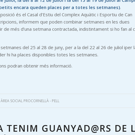
uliol, la del 8 al 12 de juliol i la del 15 al 19 de juliol al Cam
s petits encara queden places per a totes les setmanes)
.
posició és el Casal d’Estiu del Complex Aquàtic i Esportiu de Can
 inscripcions, informem que poden combinar setmanes en les dues
tir de més d’una setmana contractada, indistintament si ho fan al 
tmanes del 25 al 28 de juny, per a la del 22 al 26 de juliol iper l
er hi ha places disponibles totes les setmanes.
cions podran obtenir més informació.
Y
ÀREA SOCIAL PROCORNELLÀ - PELL
JA TENIM GUANYAD@RS DE 