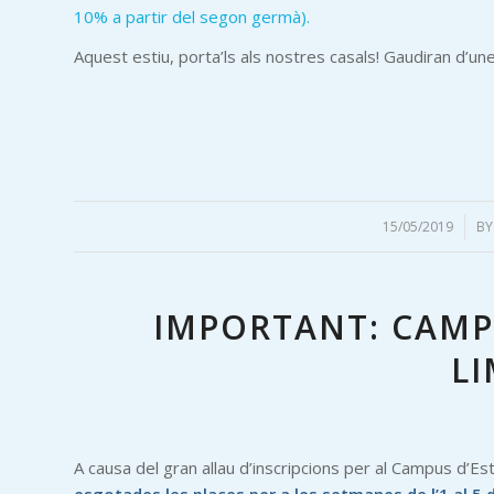
10% a partir del segon germà).
Aquest estiu, porta’ls als nostres casals! Gaudiran d’u
15/05/2019
/
B
IMPORTANT: CAMPU
LI
A causa del gran allau d’inscripcions per al Campus d’E