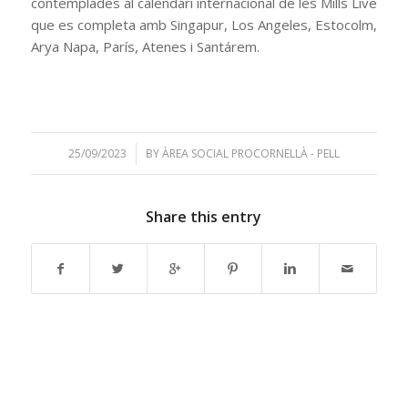
contemplades al calendari internacional de les Mills Live
que es completa amb Singapur, Los Angeles, Estocolm,
Arya Napa, París, Atenes i Santárem.
25/09/2023
/
BY
ÀREA SOCIAL PROCORNELLÀ - PELL
Share this entry