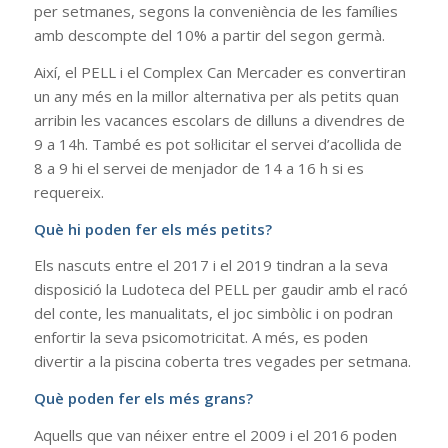
per setmanes, segons la conveniència de les famílies
amb descompte del 10% a partir del segon germà.
Així, el PELL i el Complex Can Mercader es convertiran
un any més en la millor alternativa per als petits quan
arribin les vacances escolars de dilluns a divendres de
9 a 14h. També es pot sol·licitar el servei d’acollida de
8 a 9 hi el servei de menjador de 14 a 16 h si es
requereix.
Què hi poden fer els més petits?
Els nascuts entre el 2017 i el 2019 tindran a la seva
disposició la Ludoteca del PELL per gaudir amb el racó
del conte, les manualitats, el joc simbòlic i on podran
enfortir la seva psicomotricitat. A més, es poden
divertir a la piscina coberta tres vegades per setmana.
Què poden fer els més grans?
Aquells que van néixer entre el 2009 i el 2016 poden