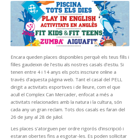
Encara queden places disponibles perquè els teus fills i
filles gaudeixin de l’estiu als nostres casals d’estiu. Si
tenen entre 4 i 14 anys els pots inscriure online a
través d’aquesta pàgina web. Tant el casal del PELL
dirigit a activitats esportives i de lleure, com el que
acull el Complex Can Mercader, enfocat a més a
activitats relacionades amb la natura i la cultura, són
cada any un gran reclam. Tots dos casals es faran del
26 de juny al 28 de juliol.
Les places s’atorguen per ordre rigorós d’inscripció i
estaran obertes fins a esgotar-les. Es poden sol·licitar