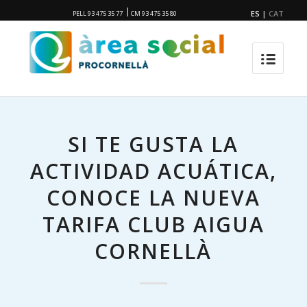
|
ES
|
CAT
PELL 93 475 35 77
CM 93 475 35 80
SI TE GUSTA LA
ACTIVIDAD ACUÁTICA,
CONOCE LA NUEVA
TARIFA CLUB AIGUA
CORNELLÀ