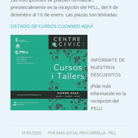
presencialmente en la recepción del PELL, del 9 de
diciembre al 10 de enero. Las plazas son limitadas.
LISTADO DE CURSOS CLICANDO AQUÍ
INFÓRMATE DE
NUESTROS
DESCUENTOS
¡Pide más
información en la
recepción del
PELL!
31/01/2020
/
POR
ÀREA SOCIAL PROCORNELLÀ - PELL