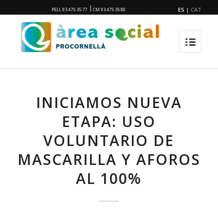
|
ES
|
CAT
PELL 93 475 35 77
CM 93 475 35 80
INICIAMOS NUEVA
ETAPA: USO
VOLUNTARIO DE
MASCARILLA Y AFOROS
AL 100%