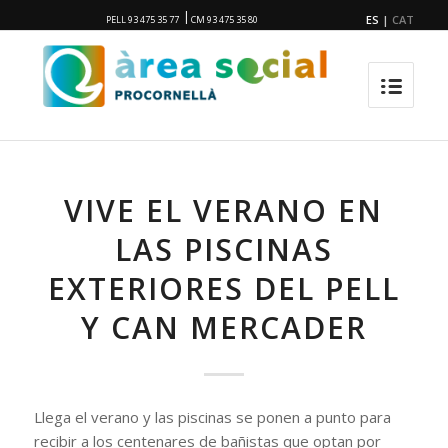
|
ES
|
CAT
PELL 93 475 35 77
CM 93 475 35 80
VIVE EL VERANO EN
LAS PISCINAS
EXTERIORES DEL PELL
Y CAN MERCADER
Llega el verano y las piscinas se ponen a punto para
recibir a los centenares de bañistas que optan por