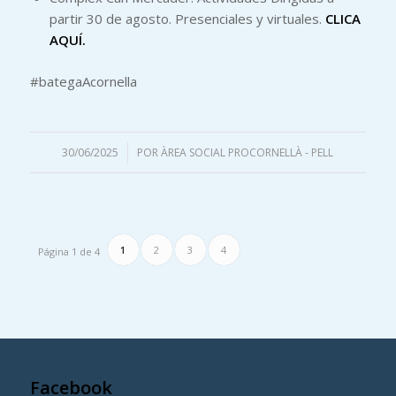
partir 30 de agosto. Presenciales y virtuales.
CLICA
AQUÍ.
#bategaAcornella
30/06/2025
/
POR
ÀREA SOCIAL PROCORNELLÀ - PELL
1
2
3
4
Página 1 de 4
Facebook