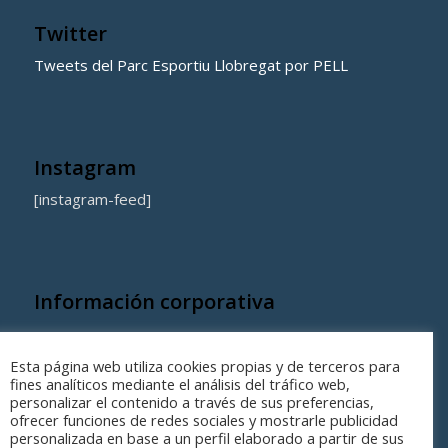
Twitter
Tweets del Parc Esportiu Llobregat por PELL
Instagram
[instagram-feed]
Información corporativa
Quienes somos
Esta página web utiliza cookies propias y de terceros para
Coste de los equipamientos y servicios municipales
fines analíticos mediante el análisis del tráfico web,
personalizar el contenido a través de sus preferencias,
ofrecer funciones de redes sociales y mostrarle publicidad
personalizada en base a un perfil elaborado a partir de sus