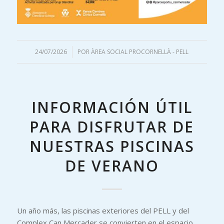
24/07/2026
/
POR
ÀREA SOCIAL PROCORNELLÀ - PELL
INFORMACIÓN ÚTIL
PARA DISFRUTAR DE
NUESTRAS PISCINAS
DE VERANO
Un año más, las piscinas exteriores del PELL y del
Complex Can Mercader se convierten en el espacio