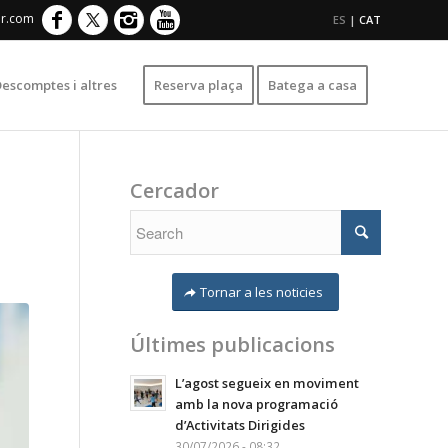
er.com
ES
|
CAT
escomptes i altres
Reserva plaça
Batega a casa
Cercador
Tornar a les noticies
Últimes publicacions
L’agost segueix en moviment
amb la nova programació
d’Activitats Dirigides
30/07/2026 - 08:32