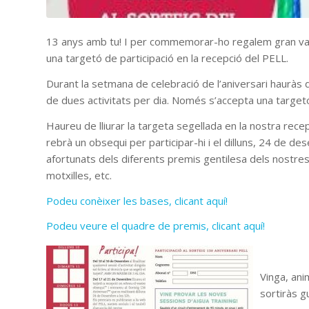
13 anys amb tu! I per commemorar-ho regalem gran vari
una targetó de participació en la recepció del PELL.
Durant la setmana de celebració de l’aniversari hauràs d
de dues activitats per dia. Només s’accepta una target
Haureu de lliurar la targeta segellada en la nostra rece
rebrà un obsequi per participar-hi i el dilluns, 24 de d
afortunats dels diferents premis gentilesa dels nostre
motxilles, etc.
Podeu conèixer les bases, clicant aquí!
Podeu veure el quadre de premis, clicant aquí!
Vinga, an
sortiràs g