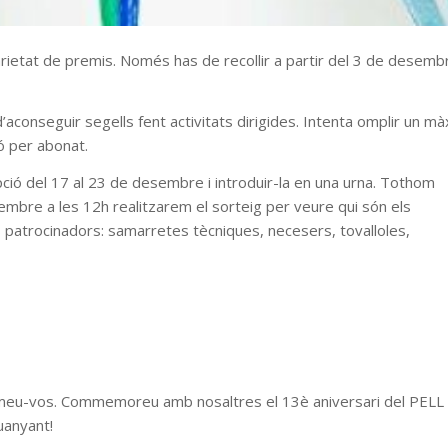
etat de premis. Només has de recollir a partir del 3 de desemb
’aconseguir segells fent activitats dirigides. Intenta omplir un m
ó per abonat.
pció del 17 al 23 de desembre i introduir-la en una urna. Tothom
esembre a les 12h realitzarem el sorteig per veure qui són els
s patrocinadors: samarretes tècniques, necesers, tovalloles,
imeu-vos. Commemoreu amb nosaltres el 13è aniversari del PELL 
uanyant!