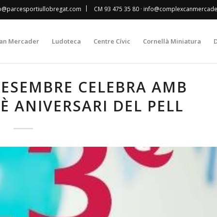
|
fo@parcesportiullobregat.com
CM 93 475 35 80
· info@complexcanmercad
an Mercader
Ludoteca
Centre Cívic
Cornellà Miniatura
D
 DESEMBRE CELEBRA AMB
È ANIVERSARI DEL PELL