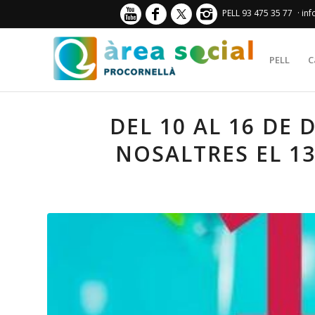
PELL 93 475 35 77
· in
PELL
C
DEL 10 AL 16 DE
NOSALTRES EL 13