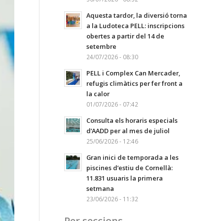
Aquesta tardor, la diversió torna
a la Ludoteca PELL: inscripcions
obertes a partir del 14 de
setembre
24/07/2026 - 08:30
PELL i Complex Can Mercader,
refugis climàtics per fer front a
la calor
01/07/2026 - 07:42
Consulta els horaris especials
d’AADD per al mes de juliol
25/06/2026 - 12:46
Gran inici de temporada a les
piscines d’estiu de Cornellà:
11.831 usuaris la primera
setmana
23/06/2026 - 11:32
Per seccions