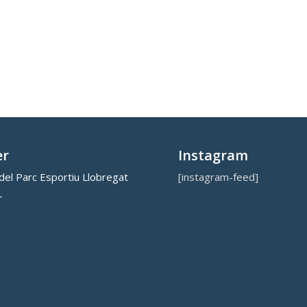
er
Instagram
el Parc Esportiu Llobregat
[instagram-feed]
L