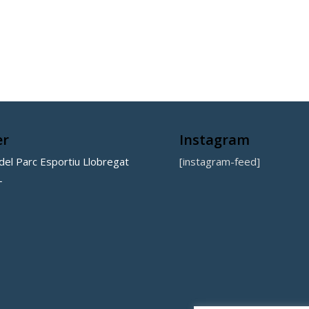
er
Instagram
el Parc Esportiu Llobregat
[instagram-feed]
L