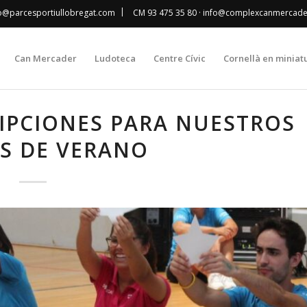
|
fo@parcesportiullobregat.com
CM 93 475 35 80
· info@complexcanmercad
Can Mercader
Ludoteca
Centre Cívic
Cornellà en miniat
RIPCIONES PARA NUESTROS
S DE VERANO