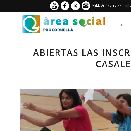
PELL 93 475 35 77
· in
PELL
ABIERTAS LAS INSC
CASALE