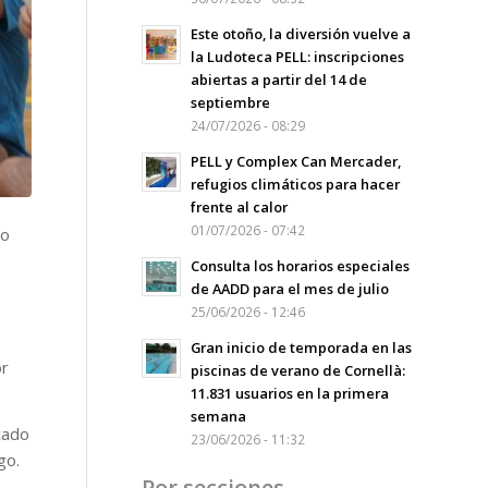
Este otoño, la diversión vuelve a
la Ludoteca PELL: inscripciones
abiertas a partir del 14 de
septiembre
24/07/2026 - 08:29
PELL y Complex Can Mercader,
refugios climáticos para hacer
frente al calor
01/07/2026 - 07:42
do
Consulta los horarios especiales
de AADD para el mes de julio
25/06/2026 - 12:46
Gran inicio de temporada en las
or
piscinas de verano de Cornellà:
11.831 usuarios en la primera
semana
cado
23/06/2026 - 11:32
go.
Por secciones