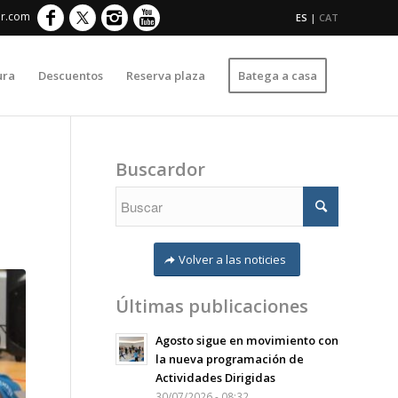
er.com
ES
|
CAT
ura
Descuentos
Reserva plaza
Batega a casa
Buscardor
Volver a las noticies
Últimas publicaciones
Agosto sigue en movimiento con
la nueva programación de
Actividades Dirigidas
30/07/2026 - 08:32