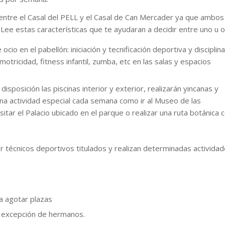
ntre el Casal del PELL y el Casal de Can Mercader ya que ambos
ee estas características que te ayudaran a decidir entre uno u o
cio en el pabellón: iniciación y tecnificación deportiva y disciplin
otricidad, fitness infantil, zumba, etc en las salas y espacios
sposición las piscinas interior y exterior, realizarán yincanas y
una actividad especial cada semana como ir al Museo de las
itar el Palacio ubicado en el parque o realizar una ruta botánica 
técnicos deportivos titulados y realizan determinadas activida
ta agotar plazas
 a excepción de hermanos.